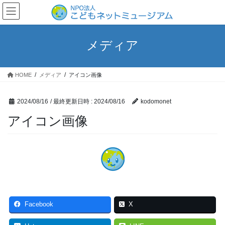
コ
ナ
ン
ビ
テ
ゲ
ン
ー
メディア
ツ
シ
へ
ョ
ス
ン
HOME
メディア
アイコン画像
キ
に
ッ
移
プ
動
2024/08/16
/ 最終更新日時 :
2024/08/16
kodomonet
アイコン画像
Facebook
X