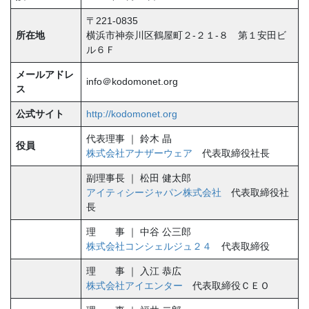
〒221-0835
所在地
横浜市神奈川区鶴屋町２-２１-８ 第１安田ビ
ル６Ｆ
メールアドレ
info＠kodomonet.org
ス
公式サイト
http://kodomonet.org
代表理事 ｜ 鈴木 晶
役員
株式会社アナザーウェア
代表取締役社長
副理事長 ｜ 松田 健太郎
アイティシージャパン株式会社
代表取締役社
長
理 事 ｜ 中谷 公三郎
株式会社コンシェルジュ２４
代表取締役
理 事 ｜ 入江 恭広
株式会社アイエンター
代表取締役ＣＥＯ