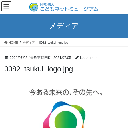
コ
ナ
ン
ビ
テ
ゲ
ン
ー
メディア
ツ
シ
へ
ョ
ス
ン
HOME
メディア
0082_tsukui_logo.jpg
キ
に
ッ
移
プ
動
2021/07/02
/ 最終更新日時 :
2021/07/05
kodomonet
0082_tsukui_logo.jpg